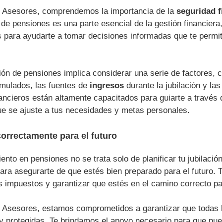
 Asesores, comprendemos la importancia de la
seguridad f
n de pensiones es una parte esencial de la gestión financie
 para ayudarte a tomar decisiones informadas que te permit
ción de pensiones implica considerar una serie de factores,
ulados, las fuentes de
ingresos
durante la jubilación y la
ancieros están altamente capacitados para guiarte a través 
e se ajuste a tus necesidades y metas personales.
correctamente para el futuro
ento en pensiones no se trata solo de planificar tu jubilació
ara asegurarte de que estés bien preparado para el futuro.
s impuestos y garantizar que estés en el camino correcto par
Asesores, estamos comprometidos a garantizar que todas la
 y protegidas. Te brindamos el apoyo necesario para que pue