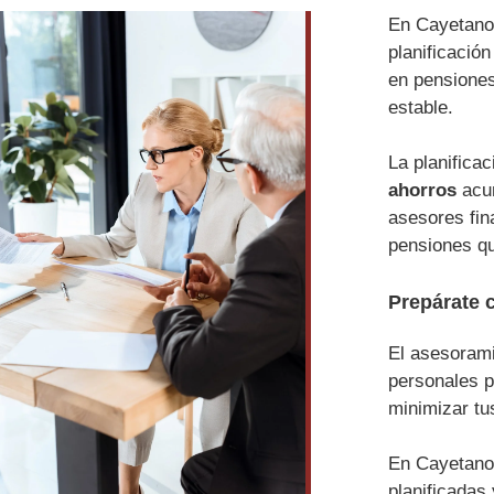
En Cayetano
planificació
en pensiones
estable.
La planifica
ahorros
acum
asesores fin
pensiones qu
Prepárate 
El asesorami
personales p
minimizar tu
En Cayetano 
planificadas