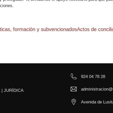
ciones.
ticas, formación y subvencionados
Actos de concili
924 04 78 28
administracion@
 | JURÍDICA
Avenida de Lusit