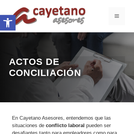
Saltar
al
Abrir barra de herramientas
MENÚ
contenido
ACTOS DE
CONCILIACIÓN
En Cayetano Asesores, entendemos que las
situaciones de
conflicto laboral
pueden ser
desafiantes tanto para empleadores como para